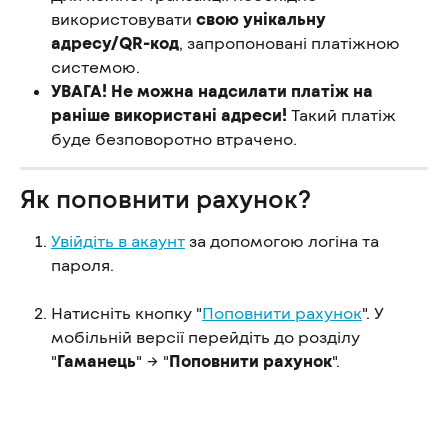
використовувати 
свою унікальну 
адресу/QR-код
, запропоновані платіжною 
системою.
УВАГА!
Не можна надсилати платіж на 
раніше використані адреси!
 Такий платіж 
буде безповоротно втрачено.
Як поповнити рахунок?
Увійдіть в акаунт
 за допомогою логіна та 
пароля.
Натисніть кнопку "
Поповнити рахунок
". У 
мобільній версії перейдіть до розділу 
"
Гаманець
" → "
Поповнити рахунок
".