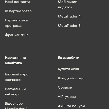
Наші контакти
Мобільний
додаток
IB партнерство
MetaTrader 4
Партнерська
програма
MetaTrader 5
Франчайзинг
Навчання та
Як заробити
аналітика
Купити акції
Базовий курс
Швидкий старт
навчання
Сервіси
Навчальний
вебінар
VIP-умови
Відеокурс
Акції та бонуси
MetaTrader 4