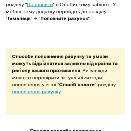
розділу "
Поповнити
" в Особистому кабінеті. У 
мобільному додатку перейдіть до розділу 
"
Гаманець
" → "
Поповнити рахунок
".
Способи поповнення рахунку та умови 
можуть відрізнятися залежно від країни та 
регіону вашого проживання
. Ви завжди 
можете перевірити актуальні методи 
поповнення у вікні "
Спосіб оплати
" розділу 
поповнення рахунку
.
Основні способи поповнення