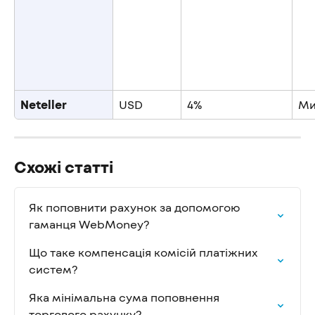
Neteller
USD
4%
Ми
Схожі статті
Як поповнити рахунок за допомогою 
гаманця WebMoney?
Що таке компенсація комісій платіжних 
систем?
Яка мінімальна сума поповнення 
торгового рахунку?