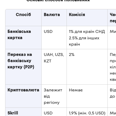
Спосіб
Валюта
Комісія
Ча
пе
Банківська 
USD
1% для країн СНД
Ми
картка
2.5% для інших 
країн
Переказ на 
UAH, UZS,
2%
Пе
банківську 
пр
KZT
картку (P2P)
кі
не
кв
Криптовалюта
Залежит 
Немає
Від
від 
до
регіону
Skrill
USD
1,9% (мін. 0,5 USD)
Ми