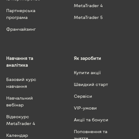
MetaTrader 4
Партнерська
програма
MetaTrader 5
Франчайзинг
Навчання та
Як заробити
аналітика
Купити акції
Базовий курс
Швидкий старт
навчання
Сервіси
Навчальний
вебінар
VIP-умови
Відеокурс
Акції та бонуси
MetaTrader 4
Поповнення та
Календар
зняття