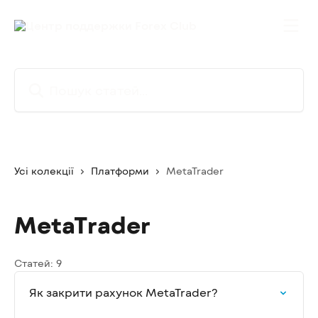
Перейти до основного контенту
Пошук статей...
Усі колекції
Платформи
MetaTrader
MetaTrader
Статей: 9
Як закрити рахунок MetaTrader?