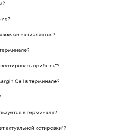
и?
ние?
разом он начисляется?
 терминале?
нвестировать прибыль"?
argin Call в терминале?
?
льзуется в терминале?
ет актуальной котировки"?