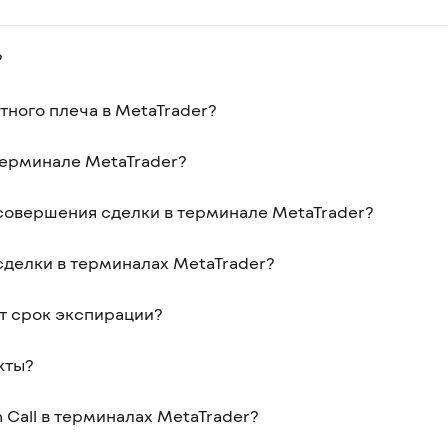
?
тного плеча в MetaTrader?
терминале MetaTrader?
совершения сделки в терминале MetaTrader?
делки в терминалах MetaTrader?
 срок экспирации?
кты?
n Call в терминалах MetaTrader?