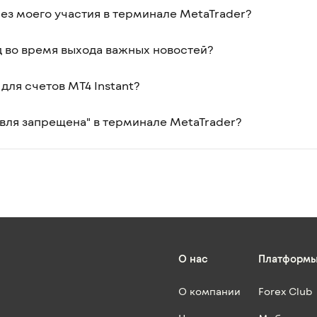
ез моего участия в терминале MetaTrader?
 во время выхода важных новостей?
 для счетов MT4 Instant?
овля запрещена" в терминале MetaTrader?
О нас
Платформ
О компании
Forex Club