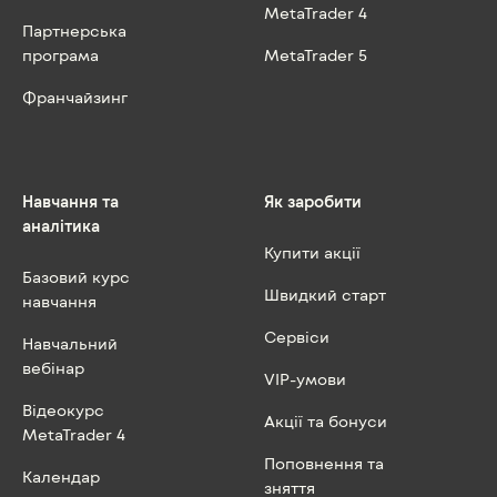
MetaTrader 4
Партнерська
програма
MetaTrader 5
Франчайзинг
Навчання та
Як заробити
аналітика
Купити акції
Базовий курс
Швидкий старт
навчання
Сервіси
Навчальний
вебінар
VIP-умови
Відеокурс
Акції та бонуси
MetaTrader 4
Поповнення та
Календар
зняття