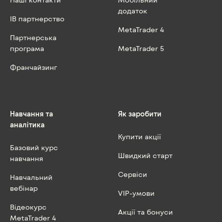
додаток
IB партнерство
MetaTrader 4
Партнерська
програма
MetaTrader 5
Франчайзинг
Навчання та
Як заробити
аналітика
Купити акції
Базовий курс
Швидкий старт
навчання
Сервіси
Навчальний
вебінар
VIP-умови
Відеокурс
Акції та бонуси
MetaTrader 4