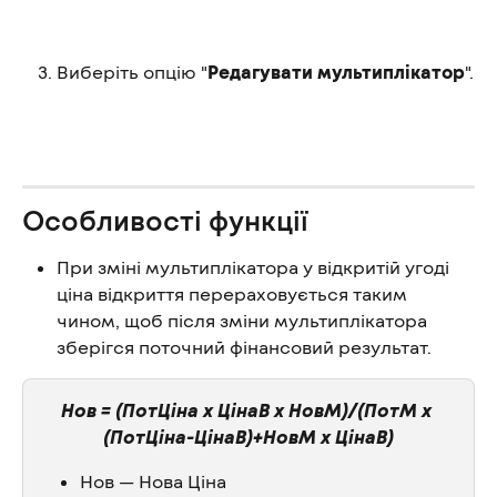
Виберіть опцію "
Редагувати мультиплікатор
".
Особливості функції
При зміні мультиплікатора у відкритій угоді 
ціна відкриття перераховується таким 
чином, щоб після зміни мультиплікатора 
зберігся поточний фінансовий результат.
Нов = (ПотЦіна x ЦінаВ x НовМ)/(ПотМ x 
(ПотЦіна-ЦінаВ)+НовМ x ЦінаВ)
Нов — Нова Ціна