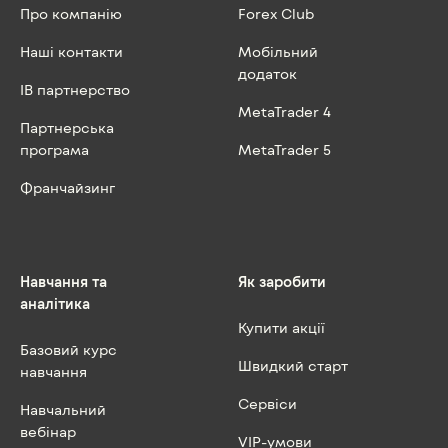
Про компанію
Forex Club
Наші контакти
Мобільний
додаток
IB партнерство
MetaTrader 4
Партнерська
програма
MetaTrader 5
Франчайзинг
Навчання та
Як заробити
аналітика
Купити акції
Базовий курс
Швидкий старт
навчання
Сервіси
Навчальний
вебінар
VIP-умови