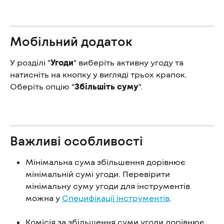
Мобільний додаток
У розділі "
Угоди
" виберіть активну угоду та 
натисніть на кнопку у вигляді трьох крапок. 
Оберіть опцію "
Збільшіть суму
".
Важливі особливості
Мінімальна сума збільшення дорівнює 
мінімальній сумі угоди. Перевірити 
мінімальну суму угоди для інструментів 
можна у 
Специфікації інструментів
.
Комісія за збільшення суми угоди дорівнює 