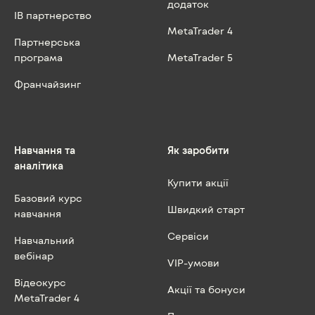
додаток
IB партнерство
MetaTrader 4
Партнерська
програма
MetaTrader 5
Франчайзинг
Навчання та
Як заробити
аналітика
Купити акції
Базовий курс
Швидкий старт
навчання
Сервіси
Навчальний
вебінар
VIP-умови
Відеокурс
Акції та бонуси
MetaTrader 4