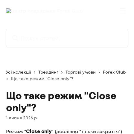
Перейти до основного контенту
Пошук статей...
Усі колекції
Трейдинг
Торгові умови
Forex Club
Що таке режим "Close only"?
Що таке режим "Close
only"?
1 липня 2026 р.
Режим "
Close only
" (дослівно "тільки закриття") 