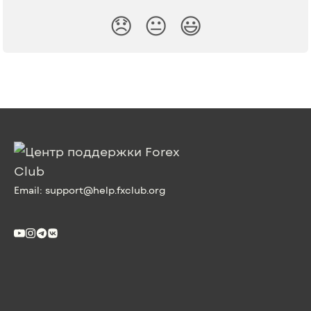
😞
😐
😃
Email:
support@help.fxclub.org