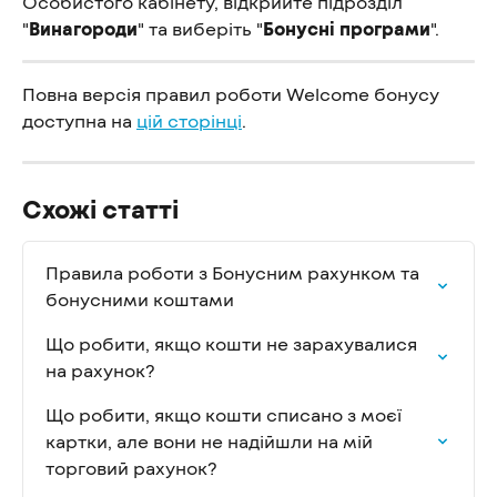
Особистого кабінету, відкрийте підрозділ 
"
Винагороди
" та виберіть "
Бонусні програми
".
Повна версія правил роботи Welcome бонусу 
доступна на 
цій сторінці
.
Схожі статті
Правила роботи з Бонусним рахунком та 
бонусними коштами
Що робити, якщо кошти не зарахувалися 
на рахунок?
Що робити, якщо кошти списано з моєї 
картки, але вони не надійшли на мій 
торговий рахунок?