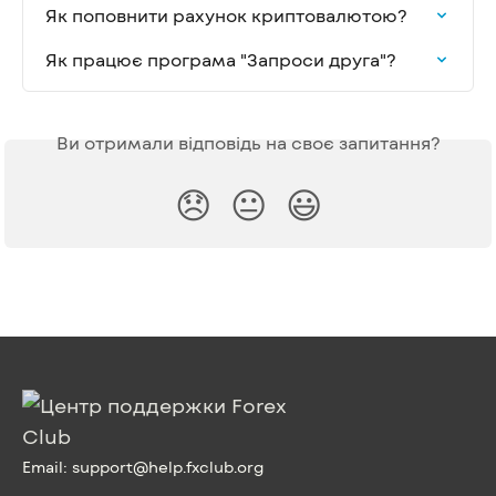
Як поповнити рахунок криптовалютою?
Як працює програма "Запроси друга"?
Ви отримали відповідь на своє запитання?
😞
😐
😃
Email:
support@help.fxclub.org