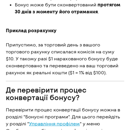
Бонус може бути сконвертований 
протягом 
30 днів з моменту його отримання
.
Приклад розрахунку
Припустимо, за торговий день з вашого 
торгового рахунку списалася комісія на суму 
$10. У такому разі $1 нарахованого бонусу буде 
сконвертовано та переведено на ваш торговий 
рахунок як реальні кошти ($1 = 1% від $100).
Де перевірити процес 
конвертації бонусу?
Перевірити процес конвертації бонусу можна в 
розділі "Бонусні програми". Для цього перейдіть 
у розділі "
Управління профілем
" у меню 