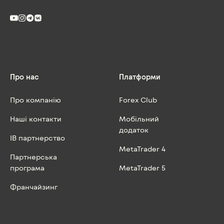
Про нас
Платформи
Про компанію
Forex Club
Наші контакти
Мобільний
додаток
IB партнерство
MetaTrader 4
Партнерська
програма
MetaTrader 5
Франчайзинг