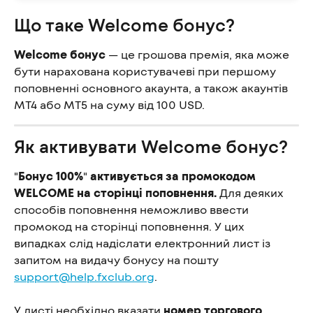
Що таке Welcome бонус?
Welcome бонус
 — це грошова премія, яка може 
бути нарахована користувачеві при першому 
поповненні основного акаунта, а також акаунтів 
MT4 або MT5 на суму від 100 USD.
Як активувати Welcome бонус?
​"
Бонус 100%
" 
активується за промокодом 
WELCOME на сторінці поповнення.
 Для деяких 
способів поповнення неможливо ввести 
промокод на сторінці поповнення. У цих 
випадках слід надіслати електронний лист із 
запитом на видачу бонусу на пошту 
support@help.fxclub.org
.
У листі необхідно вказати 
номер торгового 