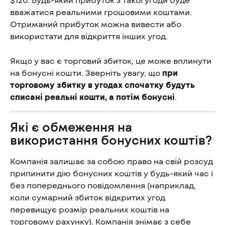
вважатися реальними грошовими коштами. 
Отриманий прибуток можна вивести або 
використати для відкриття інших угод.
Якщо у вас є торговий збиток, це може вплинути 
на бонусні кошти. Зверніть увагу, що 
при 
торговому збитку в угодах спочатку будуть 
списані реальні кошти, а потім бонусні
.
Які є обмеження на 
використання бонусних коштів?
Компанія залишає за собою право на свій розсуд 
припинити дію бонусних коштів у будь-який час і 
без попереднього повідомлення (наприклад, 
коли сумарний збиток відкритих угод 
перевищує розмір реальних коштів на 
торговому рахунку). Компанія знімає з себе 