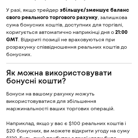
У разі, якщо трейдер 
збільшує/зменшує баланс 
свого реального торгового рахунку
, залишкова 
сума бонусних коштів, доступних для торгівлі, 
коригується автоматично наприкінці дня о 
21:00 
GMT
. Відкриті позиції не враховуються при 
розрахунку співвідношення реальних коштів до 
бонусних.
Як можна використовувати 
бонусні кошти?
Бонуси на вашому рахунку можуть 
використовуватися для збільшення 
маржинальності ваших торгових операцій.
Наприклад, якщо у вас є $100 реальних коштів і 
$20 бонусних, ви можете відкрити угоду на суму 
$120. Будь-який прибуток з такої угоди буде 