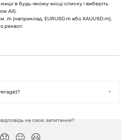
иші в будь-якому місці списку і виберіть 
ow All).
ом .m (наприклад, EURUSD.m або XAUUSD.m), 
з реквот.
verage)?
відповідь на своє запитання?
😞
😐
😃