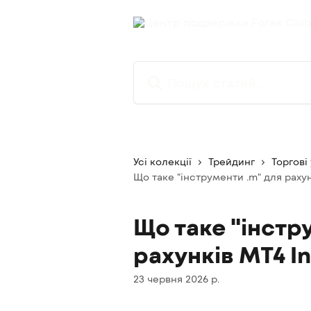
Перейти до основного контенту
Пошук статей...
Усі колекції
Трейдинг
Торгові
Що таке "інструменти .m" для рахун
Що таке "інстр
рахунків MT4 I
23 червня 2026 р.