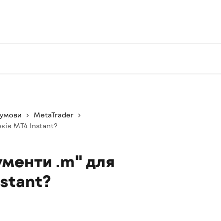
 умови
MetaTrader
ків MT4 Instant?
ументи .m" для
nstant?