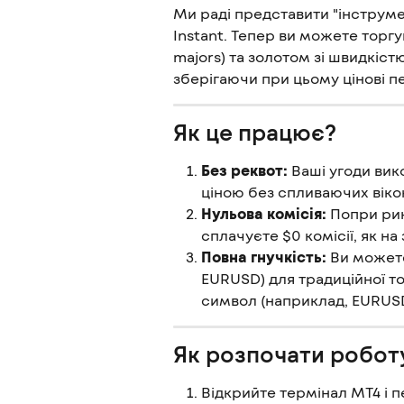
Ми раді представити "інструмен
Instant. Тепер ви можете торг
majors) та золотом зі швидкіст
зберігаючи при цьому цінові пе
Як це працює?
Без реквот:
 Ваші угоди ви
ціною без спливаючих віко
Нульова комісія:
 Попри рин
сплачуєте $0 комісії, як на
Повна гнучкість:
 Ви может
EURUSD) для традиційної то
символ (наприклад, EURUSD
Як розпочати робот
Відкрийте термінал MT4 і пе