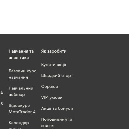
Навчання та
Як заробити
аналітика
Купити акції
Базовий курс
Швидкий старт
навчання
Сервіси
Навчальний
 4
вебінар
VIP-умови
 5
Відеокурс
Акції та бонуси
MetaTrader 4
Поповнення та
Календар
зняття
ринку