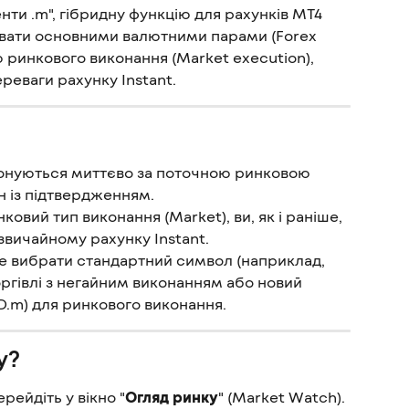
ти .m", гібридну функцію для рахунків MT4 
увати основними валютними парами (Forex 
ю ринкового виконання (Market execution), 
реваги рахунку Instant.
конуються миттєво за поточною ринковою 
н із підтвердженням.
ковий тип виконання (Market), ви, як і раніше, 
 звичайному рахунку Instant.
е вибрати стандартний символ (наприклад, 
ргівлі з негайним виконанням або новий 
.m) для ринкового виконання.
у?
рейдіть у вікно "
Огляд ринку
" (Market Watch).