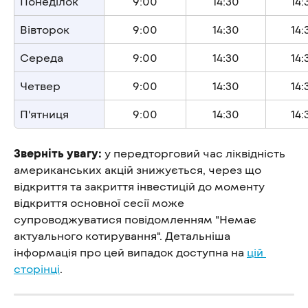
Понеділок
9:00
14:30
14:
Вівторок
9:00
14:30
14:
Середа
9:00
14:30
14:
Четвер
9:00
14:30
14:
П'ятниця
9:00
14:30
14:
Зверніть увагу:
 у передторговий час ліквідність 
американських акцій знижується, через що 
відкриття та закриття інвестицій до моменту 
відкриття основної сесії може 
супроводжуватися повідомленням "Немає 
актуального котирування". Детальніша 
інформація про цей випадок доступна на 
цій 
сторінці
.