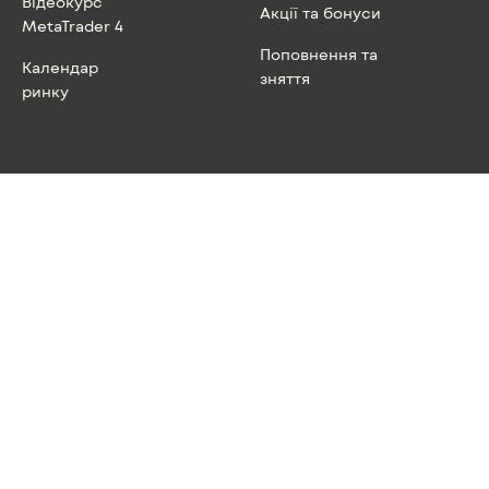
Відеокурс
Акції та бонуси
MetaTrader 4
Поповнення та
Календар
зняття
ринку