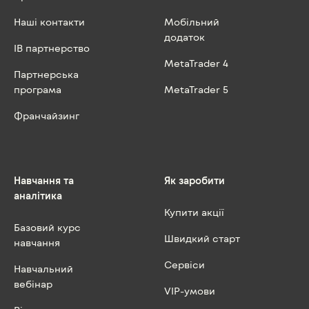
Наші контакти
Мобільний
додаток
IB партнерство
MetaTrader 4
Партнерська
програма
MetaTrader 5
Франчайзинг
Навчання та
Як заробити
аналітика
Купити акції
Базовий курс
Швидкий старт
навчання
Сервіси
Навчальний
вебінар
VIP-умови